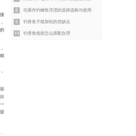
坑垂作钓鲫鱼浮漂的选择选购与使用
接
，
钓青鱼子线加铅的优缺点
的
钓青鱼线组怎么搭配合理
，
精
，
容
出
一
提