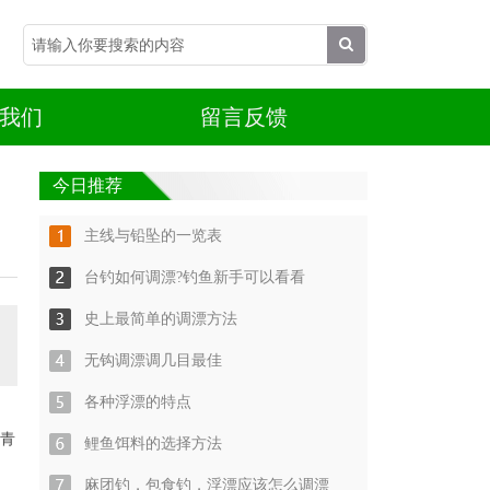
我们
留言反馈
今日推荐
主线与铅坠的一览表
台钓如何调漂?钓鱼新手可以看看
史上最简单的调漂方法
无钩调漂调几目最佳
各种浮漂的特点
青
鲤鱼饵料的选择方法
麻团钓，包食钓，浮漂应该怎么调漂