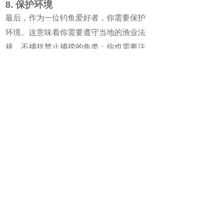
8. 保护环境
最后，作为一位钓鱼爱好者，你需要保护
环境。这意味着你需要遵守当地的渔业法
规，不捕捉禁止捕捞的鱼类；你也需要注
意不要乱扔垃圾或者破坏自然环境。只有
这样，我们才能确保未来的人们也能够享
受到钓鱼带来的乐趣。
微魔方AI助手
立即体验
ChatGPT人工智能聊天机器人
上一篇：
怎么钓鲤鱼最快
下一篇：
玉米钓鱼打窝多久发窝和补窝频率
热门关注
浮漂和铅坠怎么搭配？