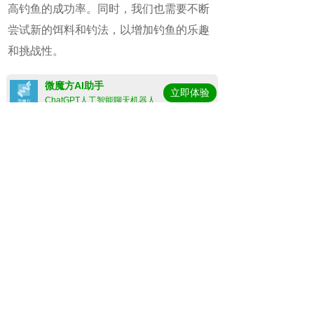
高钓鱼的成功率。同时，我们也需要不断
尝试新的饵料和钓法，以增加钓鱼的乐趣
和挑战性。
微魔方AI助手
立即体验
ChatGPT人工智能聊天机器人
上一篇：
鲤鱼的克星饵料
下一篇：
鲤鱼饵料的选择方法
热门关注
浮漂和铅坠怎么搭配？
浮漂看不清有什么好方法？
新手玩路亚用什么线好
冬季用猪肝钓鱼可以钓到什么鱼