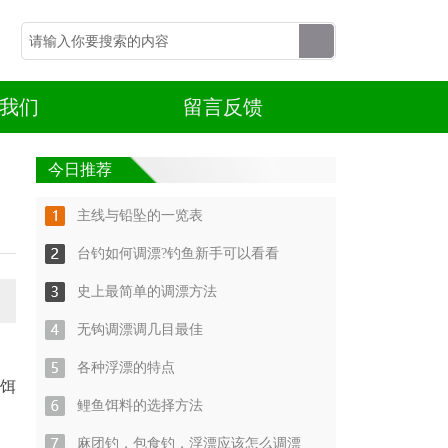
我们
留言反馈
今日推荐
主线与铅坠的一览表
台钓如何调漂?钓鱼新手可以看看
史上最简单的调漂方法
无钩调漂调几目最佳
各种浮漂的特点
饵
鲤鱼饵料的选择方法
麻团钓，包食钓，浮漂应该怎么调漂