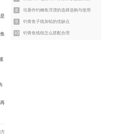
坑垂作钓鲫鱼浮漂的选择选购与使用
是
钓青鱼子线加铅的优缺点
钓青鱼线组怎么搭配合理
鱼
螺
钩
再
偏方