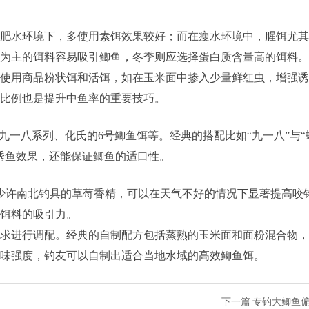
肥水环境下，多使用素饵效果较好；而在瘦水环境中，腥饵尤其
为主的饵料容易吸引鲫鱼，冬季则应选择蛋白质含量高的饵料。
使用商品粉状饵和活饵，如在玉米面中掺入少量鲜红虫，增强诱
比例也是提升中鱼率的重要技巧。
九一八系列、化氏的6号鲫鱼饵等。经典的搭配比如“九一八”与“
诱鱼效果，还能保证鲫鱼的适口性。
少许南北钓具的草莓香精，可以在天气不好的情况下显著提高咬
饵料的吸引力。
求进行调配。经典的自制配方包括蒸熟的玉米面和面粉混合物，
味强度，钓友可以自制出适合当地水域的高效鲫鱼饵。
下一篇
专钓大鲫鱼