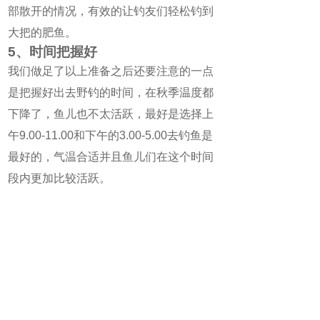
部散开的情况，有效的让钓友们轻松钓到
大把的肥鱼。
5、时间把握好
我们做足了以上准备之后还要注意的一点
是把握好出去野钓的时间，在秋季温度都
下降了，鱼儿也不太活跃，最好是选择上
午9.00-11.00和下午的3.00-5.00去钓鱼是
最好的，气温合适并且鱼儿们在这个时间
段内更加比较活跃。
微魔方AI助手
立即体验
ChatGPT人工智能聊天机器人
下一篇：
钓鲫鱼怎么调漂比较灵敏
热门关注