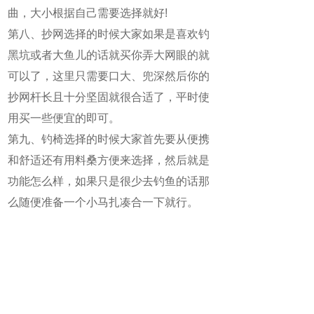
曲，大小根据自己需要选择就好!
第八、抄网选择的时候大家如果是喜欢钓
黑坑或者大鱼儿的话就买你弄大网眼的就
可以了，这里只需要口大、兜深然后你的
抄网杆长且十分坚固就很合适了，平时使
用买一些便宜的即可。
第九、钓椅选择的时候大家首先要从便携
和舒适还有用料桑方便来选择，然后就是
功能怎么样，如果只是很少去钓鱼的话那
么随便准备一个小马扎凑合一下就行。
微魔方AI助手
立即体验
ChatGPT人工智能聊天机器人
上一篇：
可以让你钓到很多鱼的两种水域！选择好了让你每天都钓大鱼！
下一篇：
称霸钓鱼界的口诀！让你可以百发百中！