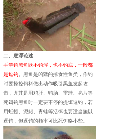
二、底浮论述
手竿钓黑鱼既不钓浮，也不钓底，一般都
是逗钓
。黑鱼是凶猛的掠食性鱼类，作钓
时要操控饵料做出动作吸引黑鱼发起攻
击，尤其是用鸡肝、鸭肠、雷蛙、亮片等
死饵钓黑鱼时一定要不停的提饵逗钓，若
用蚯蚓、泥鳅、青蛙等活饵也要适当施以
逗钓，但逗钓的频率可比死饵略小些。