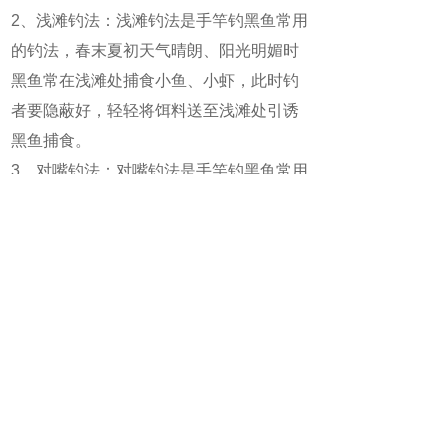
2、浅滩钓法：浅滩钓法是手竿钓黑鱼常用
的钓法，春末夏初天气晴朗、阳光明媚时
黑鱼常在浅滩处捕食小鱼、小虾，此时钓
者要隐蔽好，轻轻将饵料送至浅滩处引诱
黑鱼捕食。
3、对嘴钓法：对嘴钓法是手竿钓黑鱼常用
的钓法，源于黑鱼有晒鳞的习惯，在天气
晴好的时候常头朝外浮于水面晒太阳，轻
轻地将饵料抛至鱼嘴前方黑鱼必然张口吞
食而中钩。
微魔方AI助手
立即体验
ChatGPT人工智能聊天机器人
上一篇：
手竿怎么钓黑鱼最有效？
下一篇：
手竿钓黑鱼用雷蛙行吗？