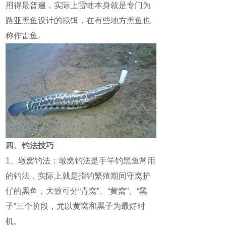
用得最普遍，实际上雷蛙本身就是专门为
路亚黑鱼设计的拟饵，在有些地方黑鱼也
称作雷鱼。
四、钓法技巧
1、墩窝钓法：墩窝钓法是手竿钓黑鱼常用
的钓法，实际上就是指钓繁殖期间守窝护
仔的黑鱼，大致可分“青窝”、“黄窝”、“黑
子”三个阶段，尤以黄窝和黑子为最好时
机。